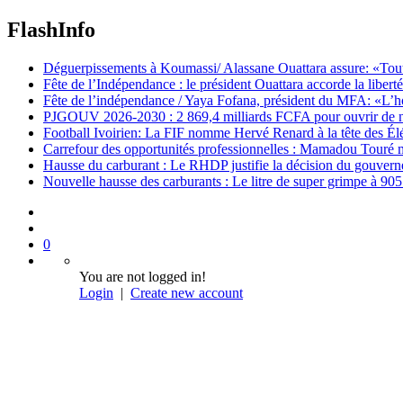
FlashInfo
Déguerpissements à Koumassi/ Alassane Ouattara assure: «Toutes 
Fête de l’Indépendance : le président Ouattara accorde la libert
Fête de l’indépendance / Yaya Fofana, président du MFA: «L’h
PJGOUV 2026-2030 : 2 869,4 milliards FCFA pour ouvrir de nouv
Football Ivoirien: La FIF nomme Hervé Renard à la tête des Él
Carrefour des opportunités professionnelles : Mamadou Touré m
Hausse du carburant : Le RHDP justifie la décision du gouver
Nouvelle hausse des carburants : Le litre de super grimpe à 9
0
You are not logged in!
Login
|
Create new account