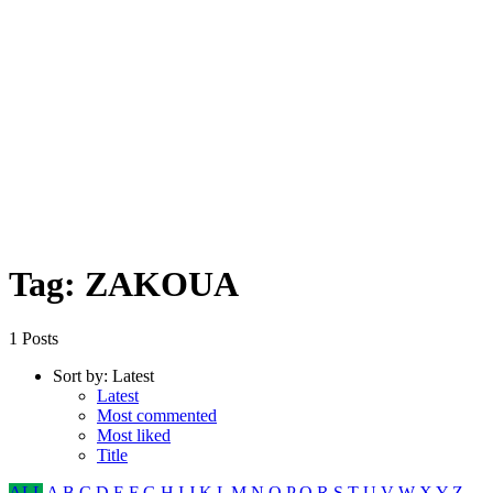
Tag: ZAKOUA
1 Posts
Sort by:
Latest
Latest
Most commented
Most liked
Title
ALL
A
B
C
D
E
F
G
H
I
J
K
L
M
N
O
P
Q
R
S
T
U
V
W
X
Y
Z