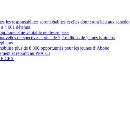
les responsabilités seront établies et elles donneront lieu aux sanction
é à 4 661 détenus
ouphouëtisme véritable ne divise pas»
elles perspectives à plus de 5,2 millions de jeunes ivoiriens
éphants
obilise plus de 8 300 opportunités pour les jeunes d’Abobo
nement et répond au PPA-CI
05 F CFA