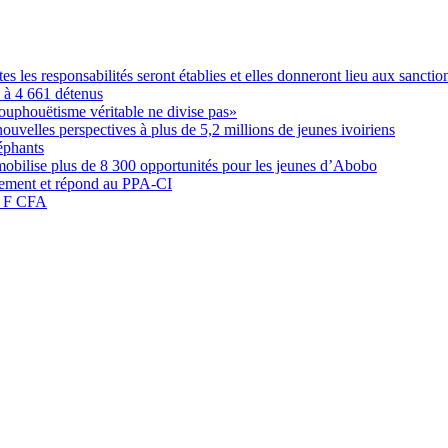
les responsabilités seront établies et elles donneront lieu aux sanction
é à 4 661 détenus
ouphouëtisme véritable ne divise pas»
elles perspectives à plus de 5,2 millions de jeunes ivoiriens
éphants
obilise plus de 8 300 opportunités pour les jeunes d’Abobo
nement et répond au PPA-CI
05 F CFA