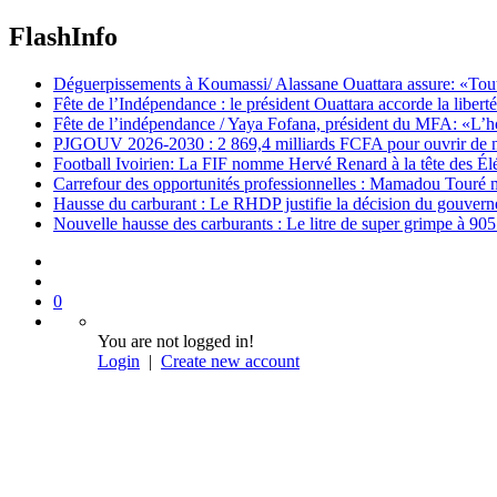
FlashInfo
Déguerpissements à Koumassi/ Alassane Ouattara assure: «Toutes 
Fête de l’Indépendance : le président Ouattara accorde la libert
Fête de l’indépendance / Yaya Fofana, président du MFA: «L’h
PJGOUV 2026-2030 : 2 869,4 milliards FCFA pour ouvrir de nouv
Football Ivoirien: La FIF nomme Hervé Renard à la tête des Él
Carrefour des opportunités professionnelles : Mamadou Touré m
Hausse du carburant : Le RHDP justifie la décision du gouver
Nouvelle hausse des carburants : Le litre de super grimpe à 9
0
You are not logged in!
Login
|
Create new account