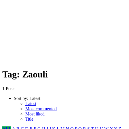
Tag: Zaouli
1 Posts
Sort by:
Latest
Latest
Most commented
Most liked
Title
ALL
A
B
C
D
E
F
G
H
I
J
K
L
M
N
O
P
Q
R
S
T
U
V
W
X
Y
Z