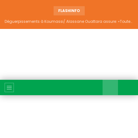
FLASHINFO
Déguerpissements à Koumassi/ Alassane Ouattara assure: «Toutes les responsabilités seront établies et elles donneront lieu aux sanctions prévues par la loi»