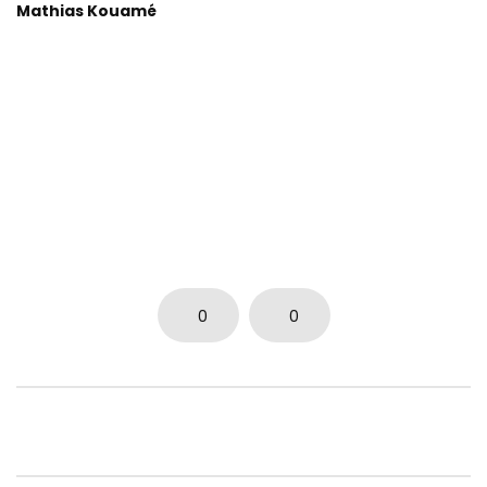
Mathias Kouamé
0
0