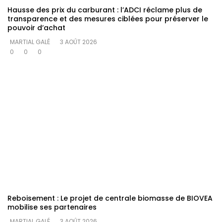
Hausse des prix du carburant : l’ADCI réclame plus de
transparence et des mesures ciblées pour préserver le
pouvoir d’achat
MARTIAL GALÉ
3 AOÛT 2026
0
0
0
Reboisement : Le projet de centrale biomasse de BIOVEA
mobilise ses partenaires
MARTIAL GALÉ
3 AOÛT 2026