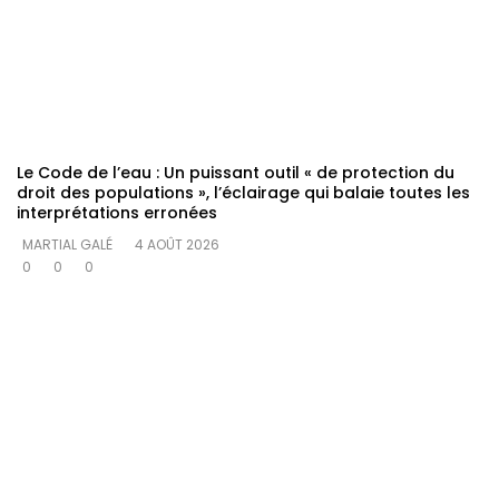
Le Code de l’eau : Un puissant outil « de protection du
droit des populations », l’éclairage qui balaie toutes les
interprétations erronées
MARTIAL GALÉ
4 AOÛT 2026
0
0
0