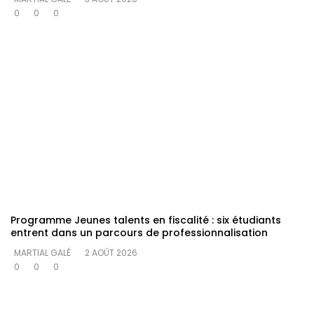
0
0
0
Programme Jeunes talents en fiscalité : six étudiants
entrent dans un parcours de professionnalisation
MARTIAL GALÉ
2 AOÛT 2026
0
0
0