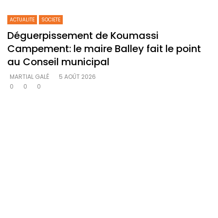
ACTUALITE
SOCIETE
Déguerpissement de Koumassi
Campement: le maire Balley fait le point
au Conseil municipal
MARTIAL GALÉ
5 AOÛT 2026
0
0
0