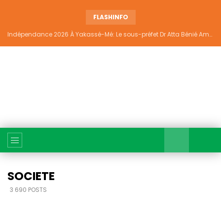
FLASHINFO
Indépendance 2026 À Yakassé-Mé: Le sous-préfet Dr Atta Bénié Amédé appelle à l’unité, à la sécurité et au développement
SOCIETE
3 690 POSTS