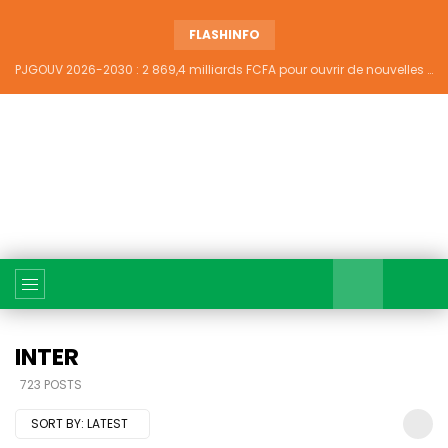
FLASHINFO
PJGOUV 2026-2030 : 2 869,4 milliards FCFA pour ouvrir de nouvelles perspectives à plus de 5,2 millions de jeunes ivoiriens
INTER
723 POSTS
SORT BY:
LATEST