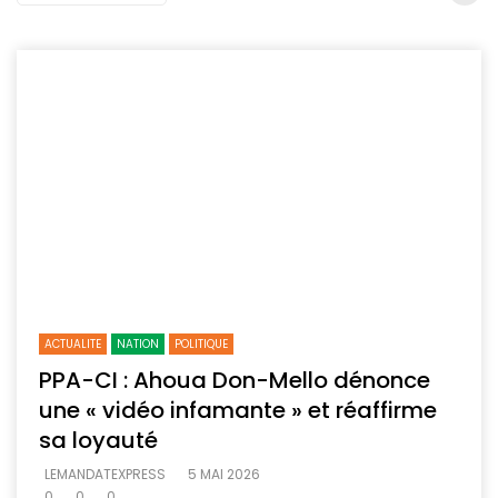
ACTUALITE
NATION
POLITIQUE
PPA-CI : Ahoua Don-Mello dénonce
une « vidéo infamante » et réaffirme
sa loyauté
LEMANDATEXPRESS
5 MAI 2026
0
0
0