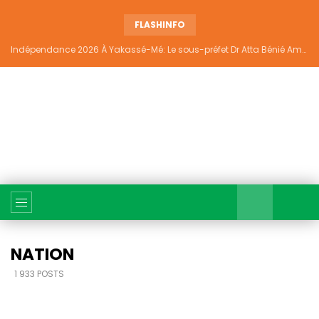
FLASHINFO
Indépendance 2026 À Yakassé-Mé: Le sous-préfet Dr Atta Bénié Amédé appelle à l’unité, à la sécurité et au développement
NATION
1 933 POSTS