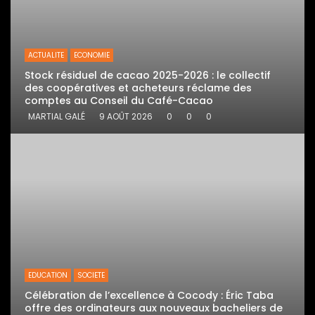
ACTUALITE
ECONOMIE
Stock résiduel de cacao 2025-2026 : le collectif
des coopératives et acheteurs réclame des
comptes au Conseil du Café-Cacao
MARTIAL GALÉ
9 AOÛT 2026
0
0
0
EDUCATION
SOCIETE
Célébration de l’excellence à Cocody : Éric Taba
offre des ordinateurs aux nouveaux bacheliers de