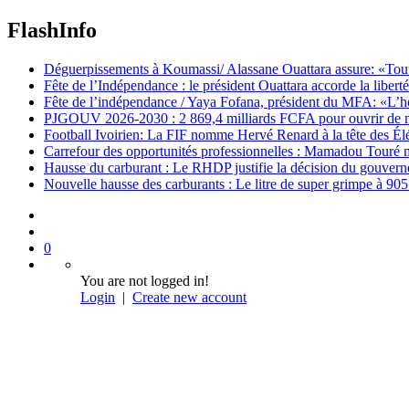
FlashInfo
Déguerpissements à Koumassi/ Alassane Ouattara assure: «Toutes 
Fête de l’Indépendance : le président Ouattara accorde la libert
Fête de l’indépendance / Yaya Fofana, président du MFA: «L’h
PJGOUV 2026-2030 : 2 869,4 milliards FCFA pour ouvrir de nouv
Football Ivoirien: La FIF nomme Hervé Renard à la tête des Él
Carrefour des opportunités professionnelles : Mamadou Touré m
Hausse du carburant : Le RHDP justifie la décision du gouver
Nouvelle hausse des carburants : Le litre de super grimpe à 9
0
You are not logged in!
Login
|
Create new account