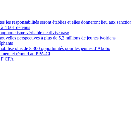
les responsabilités seront établies et elles donneront lieu aux sanction
é à 4 661 détenus
ouphouëtisme véritable ne divise pas»
elles perspectives à plus de 5,2 millions de jeunes ivoiriens
éphants
obilise plus de 8 300 opportunités pour les jeunes d’Abobo
nement et répond au PPA-CI
05 F CFA