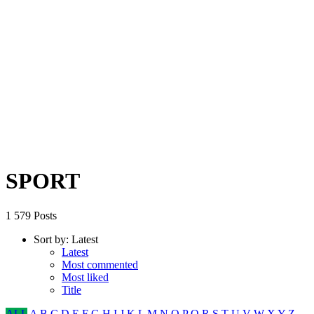
SPORT
1 579 Posts
Sort by:
Latest
Latest
Most commented
Most liked
Title
ALL
A
B
C
D
E
F
G
H
I
J
K
L
M
N
O
P
Q
R
S
T
U
V
W
X
Y
Z