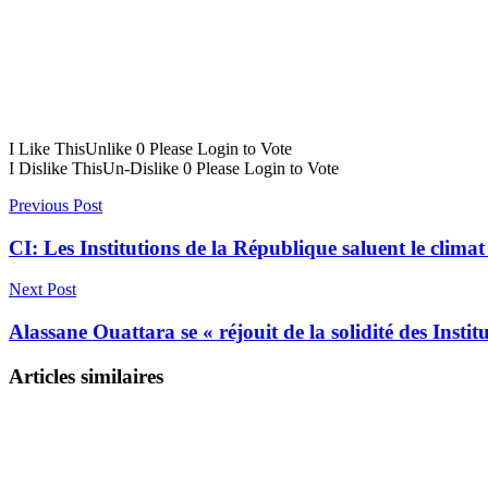
I Like This
Unlike
0
Please Login to Vote
I Dislike This
Un-Dislike
0
Please Login to Vote
Previous Post
CI: Les Institutions de la République saluent le climat
Next Post
Alassane Ouattara se « réjouit de la solidité des Instit
Articles similaires