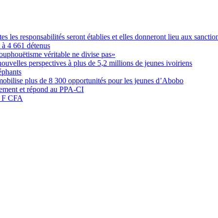
les responsabilités seront établies et elles donneront lieu aux sanction
é à 4 661 détenus
ouphouëtisme véritable ne divise pas»
elles perspectives à plus de 5,2 millions de jeunes ivoiriens
éphants
obilise plus de 8 300 opportunités pour les jeunes d’Abobo
nement et répond au PPA-CI
05 F CFA