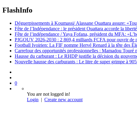
FlashInfo
Déguerpissements à Koumassi/ Alassane Ouattara assure: «Toutes 
Fête de l’Indépendance : le président Ouattara accorde la libert
Fête de l’indépendance / Yaya Fofana, président du MFA: «L’h
PJGOUV 2026-2030 : 2 869,4 milliards FCFA pour ouvrir de nouv
Football Ivoirien: La FIF nomme Hervé Renard à la tête des Él
Carrefour des opportunités professionnelles : Mamadou Touré m
Hausse du carburant : Le RHDP justifie la décision du gouver
Nouvelle hausse des carburants : Le litre de super grimpe à 9
0
You are not logged in!
Login
|
Create new account