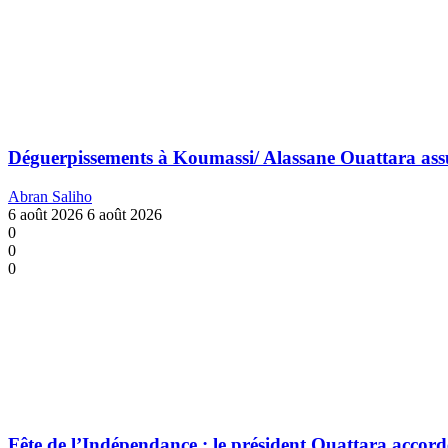
Déguerpissements à Koumassi/ Alassane Ouattara assure:
Abran Saliho
6 août 2026
6 août 2026
0
0
0
Fête de l’Indépendance : le président Ouattara accorde