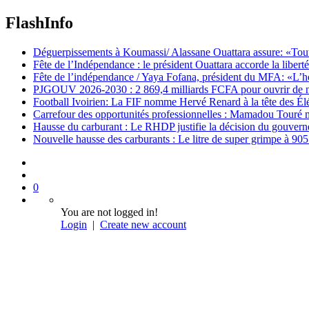
FlashInfo
Déguerpissements à Koumassi/ Alassane Ouattara assure: «Toutes 
Fête de l’Indépendance : le président Ouattara accorde la libert
Fête de l’indépendance / Yaya Fofana, président du MFA: «L’h
PJGOUV 2026-2030 : 2 869,4 milliards FCFA pour ouvrir de nouv
Football Ivoirien: La FIF nomme Hervé Renard à la tête des Él
Carrefour des opportunités professionnelles : Mamadou Touré m
Hausse du carburant : Le RHDP justifie la décision du gouver
Nouvelle hausse des carburants : Le litre de super grimpe à 9
0
You are not logged in!
Login
|
Create new account