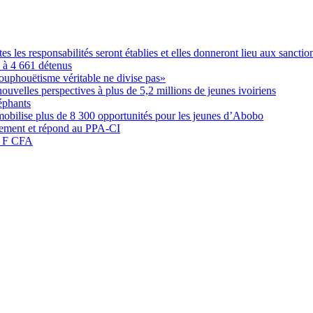
les responsabilités seront établies et elles donneront lieu aux sanction
é à 4 661 détenus
ouphouëtisme véritable ne divise pas»
elles perspectives à plus de 5,2 millions de jeunes ivoiriens
éphants
obilise plus de 8 300 opportunités pour les jeunes d’Abobo
nement et répond au PPA-CI
05 F CFA