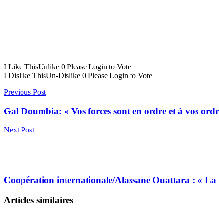
I Like This
Unlike
0
Please Login to Vote
I Dislike This
Un-Dislike
0
Please Login to Vote
Previous Post
Gal Doumbia: « Vos forces sont en ordre et à vos ordr
Next Post
Coopération internationale/Alassane Ouattara : « La C
Articles similaires