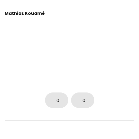
Mathias Kouamé
0
0