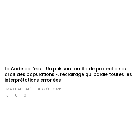
Le Code de l’eau : Un puissant outil « de protection du
droit des populations », l’éclairage qui balaie toutes les
interprétations erronées
MARTIAL GALÉ
4 AOÛT 2026
0
0
0