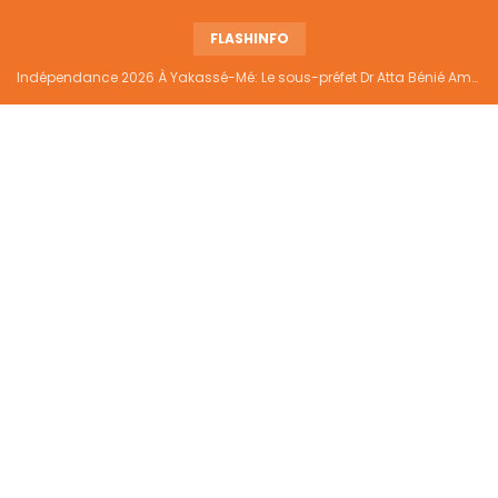
FLASHINFO
Indépendance 2026 À Yakassé-Mé: Le sous-préfet Dr Atta Bénié Amédé appelle à l’unité, à la sécurité et au développement