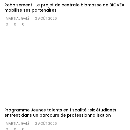
Reboisement : Le projet de centrale biomasse de BIOVEA
mobilise ses partenaires
MARTIAL GALÉ
3 AOÛT 2026
0
0
0
Programme Jeunes talents en fiscalité : six étudiants
entrent dans un parcours de professionnalisation
MARTIAL GALÉ
2 AOÛT 2026
0
0
0