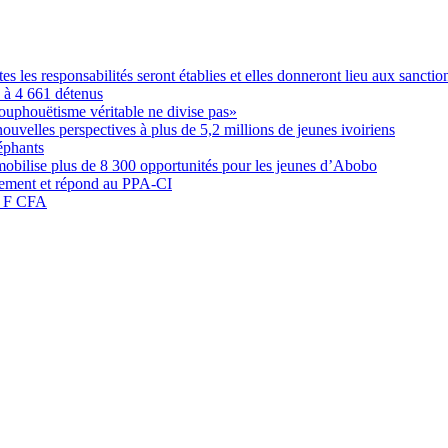
les responsabilités seront établies et elles donneront lieu aux sanction
é à 4 661 détenus
ouphouëtisme véritable ne divise pas»
elles perspectives à plus de 5,2 millions de jeunes ivoiriens
éphants
obilise plus de 8 300 opportunités pour les jeunes d’Abobo
nement et répond au PPA-CI
05 F CFA