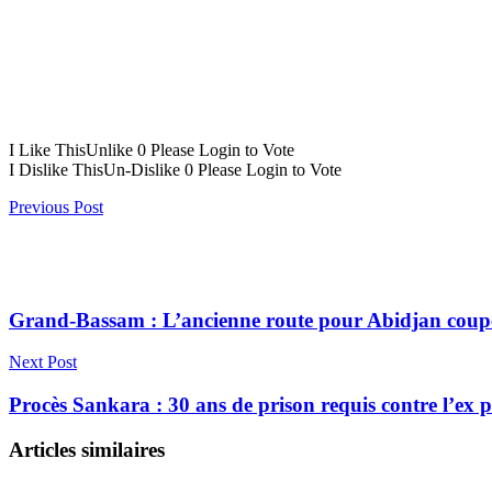
I Like This
Unlike
0
Please Login to Vote
I Dislike This
Un-Dislike
0
Please Login to Vote
Previous Post
Grand-Bassam : L’ancienne route pour Abidjan coup
Next Post
Procès Sankara : 30 ans de prison requis contre l’ex
Articles similaires