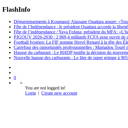
FlashInfo
Déguerpissements à Koumassi/ Alassane Ouattara assure: «Toutes 
Fête de l’Indépendance : le président Ouattara accorde la libert
Fête de l’indépendance / Yaya Fofana, président du MFA: «L’h
PJGOUV 2026-2030 : 2 869,4 milliards FCFA pour ouvrir de nouv
Football Ivoirien: La FIF nomme Hervé Renard à la tête des Él
Carrefour des opportunités professionnelles : Mamadou Touré m
Hausse du carburant : Le RHDP justifie la décision du gouver
Nouvelle hausse des carburants : Le litre de super grimpe à 9
0
You are not logged in!
Login
|
Create new account