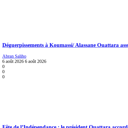
Déguerpissements à Koumassi/ Alassane Ouattara assure:
Abran Saliho
6 août 2026
6 août 2026
0
0
0
Fête de l’Indépendance : le président Ouattara accorde