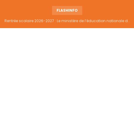
FLASHINFO
Rentrée scolaire 2026-2027 : Le ministère de l’éducation nationale dément tout report et maintient la date du 14 septembre