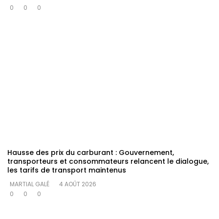
0
0
0
Hausse des prix du carburant : Gouvernement,
transporteurs et consommateurs relancent le dialogue,
les tarifs de transport maintenus
MARTIAL GALÉ
4 AOÛT 2026
0
0
0