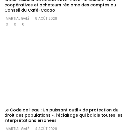
coopératives et acheteurs réclame des comptes au
Conseil du Café-Cacao
MARTIAL GALÉ
9 AOÛT 2026
0
0
0
Le Code de l’eau : Un puissant outil « de protection du
droit des populations », l’éclairage qui balaie toutes les
interprétations erronées
MARTIAL GALÉ
4 AOÛT 2026