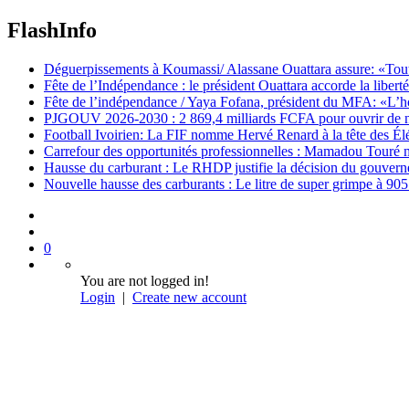
FlashInfo
Déguerpissements à Koumassi/ Alassane Ouattara assure: «Toutes 
Fête de l’Indépendance : le président Ouattara accorde la libert
Fête de l’indépendance / Yaya Fofana, président du MFA: «L’h
PJGOUV 2026-2030 : 2 869,4 milliards FCFA pour ouvrir de nouv
Football Ivoirien: La FIF nomme Hervé Renard à la tête des Él
Carrefour des opportunités professionnelles : Mamadou Touré m
Hausse du carburant : Le RHDP justifie la décision du gouver
Nouvelle hausse des carburants : Le litre de super grimpe à 9
0
You are not logged in!
Login
|
Create new account