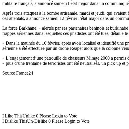
militaire français, a annoncé samedi l’état-major dans un communiqué
Après trois attaques à la bombe artisanale, mardi et jeudi, qui avaient
ces attentats, a annoncé samedi 12 février l’état-major dans un comm
La force Barkhane, « alertée par ses partenaires béninois et burkinabè
frappes aériennes dans lesquelles ces jihadistes ont été tués, détaille
« Dans la matinée du 10 février, après avoir localisé et identifié une
aérienne a été effectuée par un drone Reaper alors que la colonne venait 
« L’engagement d’une patrouille de chasseurs Mirage 2000 a permis de 
« plus d’une trentaine de terroristes ont été neutralisés, un pick-up et
Source France24
I Like This
Unlike
0
Please Login to Vote
I Dislike This
Un-Dislike
0
Please Login to Vote