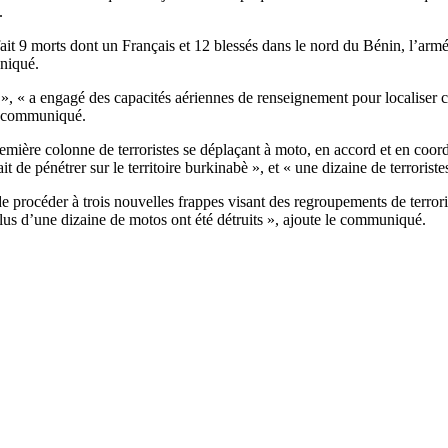
.
 fait 9 morts dont un Français et 12 blessés dans le nord du Bénin, l’ar
uniqué.
 », « a engagé des capacités aériennes de renseignement pour localiser c
 le communiqué.
 première colonne de terroristes se déplaçant à moto, en accord et en coo
de pénétrer sur le territoire burkinabè », et « une dizaine de terroristes 
procéder à trois nouvelles frappes visant des regroupements de terroris
 plus d’une dizaine de motos ont été détruits », ajoute le communiqué.