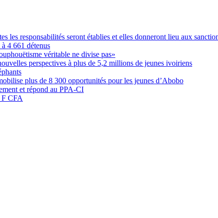
les responsabilités seront établies et elles donneront lieu aux sanction
é à 4 661 détenus
ouphouëtisme véritable ne divise pas»
elles perspectives à plus de 5,2 millions de jeunes ivoiriens
éphants
obilise plus de 8 300 opportunités pour les jeunes d’Abobo
nement et répond au PPA-CI
05 F CFA