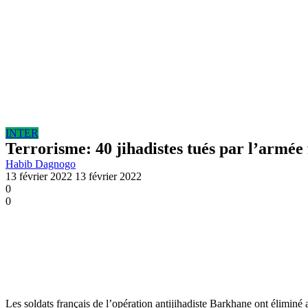
INTER
Terrorisme: 40 jihadistes tués par l’armée
Habib Dagnogo
13 février 2022
13 février 2022
0
0
Les soldats français de l’opération antijihadiste Barkhane ont éliminé