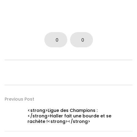
0
0
Previous Post
<strong>Ligue des Champions :
</strong>Haller fait une bourde et se
rachète !<strong></strong>