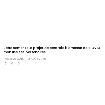
Reboisement : Le projet de centrale biomasse de BIOVEA
mobilise ses partenaires
MARTIAL GALÉ
3 AOÛT 2026
0
0
0