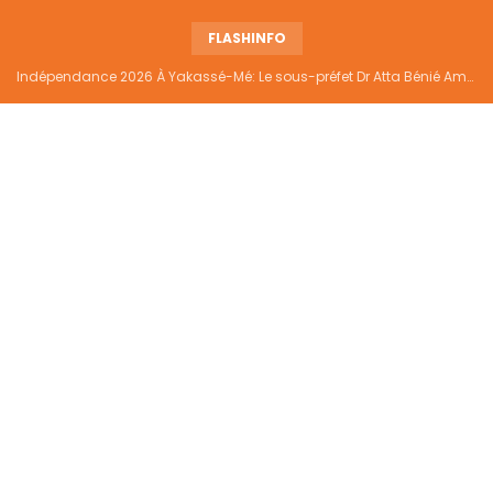
FLASHINFO
Indépendance 2026 À Yakassé-Mé: Le sous-préfet Dr Atta Bénié Amédé appelle à l’unité, à la sécurité et au développement