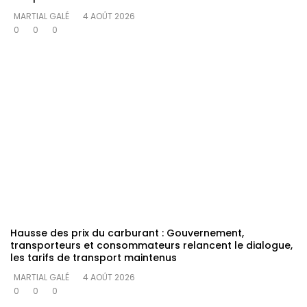
MARTIAL GALÉ
4 AOÛT 2026
0
0
0
Hausse des prix du carburant : Gouvernement,
transporteurs et consommateurs relancent le dialogue,
les tarifs de transport maintenus
MARTIAL GALÉ
4 AOÛT 2026
0
0
0