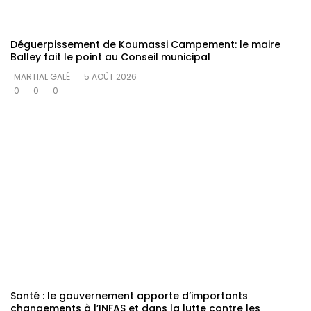
Déguerpissement de Koumassi Campement: le maire
Balley fait le point au Conseil municipal
MARTIAL GALÉ
5 AOÛT 2026
0
0
0
Santé : le gouvernement apporte d’importants
changements à l’INFAS et dans la lutte contre les