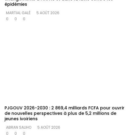
épidémies
MARTIAL GALÉ
5 AOÛT 2026
0
0
0
PJGOUV 2026-2030 : 2 869,4 milliards FCFA pour ouvrir
de nouvelles perspectives à plus de 5,2 millions de
jeunes ivoiriens
ABRAN SALIHO
5 AOÛT 2026
0
0
0