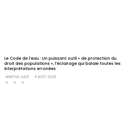
Le Code de l’eau : Un puissant outil « de protection du
droit des populations », l’éclairage qui balaie toutes les
interprétations erronées
MARTIAL GALÉ
4 AOÛT 2026
0
0
0