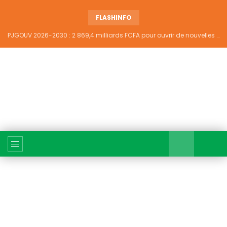
FLASHINFO
PJGOUV 2026-2030 : 2 869,4 milliards FCFA pour ouvrir de nouvelles perspectives à plus de 5,2 millions de jeunes ivoiriens