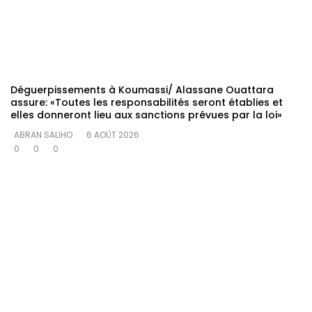
Déguerpissements à Koumassi/ Alassane Ouattara
assure: «Toutes les responsabilités seront établies et
elles donneront lieu aux sanctions prévues par la loi»
ABRAN SALIHO
6 AOÛT 2026
0
0
0