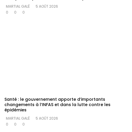
MARTIAL GALÉ
5 AOÛT 2026
0
0
0
Santé : le gouvernement apporte d’importants
changements à l’INFAS et dans la lutte contre les
épidémies
MARTIAL GALÉ
5 AOÛT 2026
0
0
0