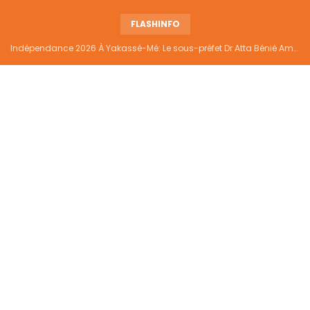
FLASHINFO
Indépendance 2026 À Yakassé-Mé: Le sous-préfet Dr Atta Bénié Amédé appelle à l’unité, à la sécurité et au développement