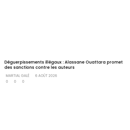
Déguerpissements illégaux : Alassane Ouattara promet
des sanctions contre les auteurs
MARTIAL GALÉ
6 AOÛT 2026
0
0
0