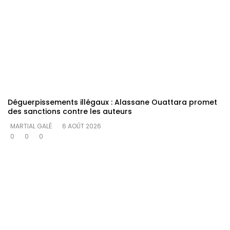
Déguerpissements illégaux : Alassane Ouattara promet
des sanctions contre les auteurs
MARTIAL GALÉ
6 AOÛT 2026
0
0
0