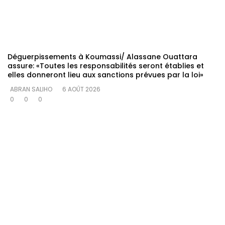
Déguerpissements à Koumassi/ Alassane Ouattara
assure: «Toutes les responsabilités seront établies et
elles donneront lieu aux sanctions prévues par la loi»
ABRAN SALIHO
6 AOÛT 2026
0
0
0