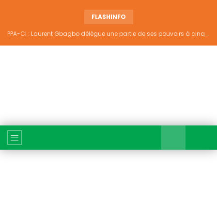
FLASHINFO
PPA-CI : Laurent Gbagbo délègue une partie de ses pouvoirs à cinq hauts responsables du parti, voici la liste officielle