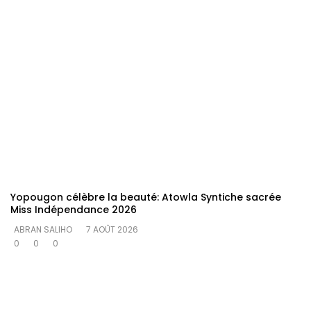
Yopougon célèbre la beauté: Atowla Syntiche sacrée
Miss Indépendance 2026
ABRAN SALIHO
7 AOÛT 2026
0
0
0