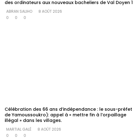
des ordinateurs aux nouveaux bacheliers de Val Doyen 1
ABRAN SALIHO
8 AOÛT 2026
0
0
0
Célébration des 66 ans d’indépendance : le sous-préfet
de Yamoussoukro): appel à « mettre fin à l’orpaillage
illégal » dans les villages.
MARTIAL GALÉ
8 AOÛT 2026
0
0
0