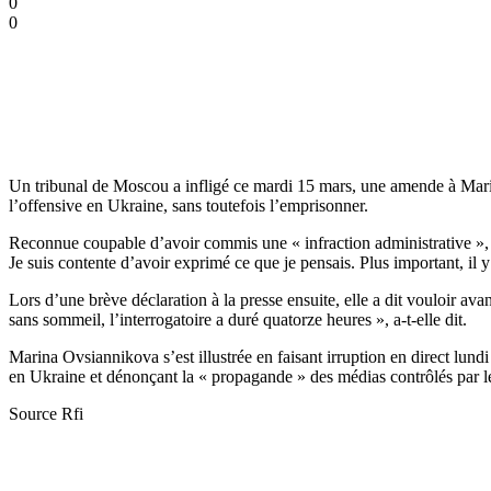
0
0
Un tribunal de Moscou a infligé ce mardi 15 mars, une amende à Marin
l’offensive en Ukraine, sans toutefois l’emprisonner.
Reconnue coupable d’avoir commis une « infraction administrative »,
Je suis contente d’avoir exprimé ce que je pensais. Plus important, il
Lors d’une brève déclaration à la presse ensuite, elle a dit vouloir avant
sans sommeil, l’interrogatoire a duré quatorze heures », a-t-elle dit.
Marina Ovsiannikova s’est illustrée en faisant irruption en direct lund
en Ukraine et dénonçant la « propagande » des médias contrôlés par l
Source Rfi