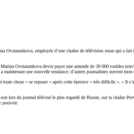
a Ovsiannikova, employée d’une chaîne de télévision russe qui a fait 
 Marina Ovsiannikova devra payer une amende de 30 000 roubles (enviro
 y a maintenant une nouvelle tendance: d’autres journalistes suivent mo
 toute chose « se reposer » après cette épreuve « très difficile ». « Il s’a
i soir lors du journal télévisé le plus regardé de Russie, sur la chaîne P
e pouvoir.