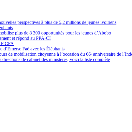
elles perspectives à plus de 5,2 millions de jeunes ivoiriens
éphants
obilise plus de 8 300 opportunités pour les jeunes d’Abobo
nement et répond au PPA-CI
05 F CFA
ure d’Emerse Faé avec les Éléphants
rs de mobilisation citoyenne à l’occasion du 66ᵉ anniversaire de l’In
directions de cabinet des ministères, voici la liste complète