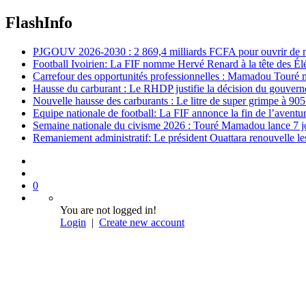
FlashInfo
PJGOUV 2026-2030 : 2 869,4 milliards FCFA pour ouvrir de nouv
Football Ivoirien: La FIF nomme Hervé Renard à la tête des Él
Carrefour des opportunités professionnelles : Mamadou Touré m
Hausse du carburant : Le RHDP justifie la décision du gouver
Nouvelle hausse des carburants : Le litre de super grimpe à 9
Equipe nationale de football: La FIF annonce la fin de l’avent
Semaine nationale du civisme 2026 : Touré Mamadou lance 7 jou
Remaniement administratif: Le président Ouattara renouvelle les 
0
You are not logged in!
Login
|
Create new account