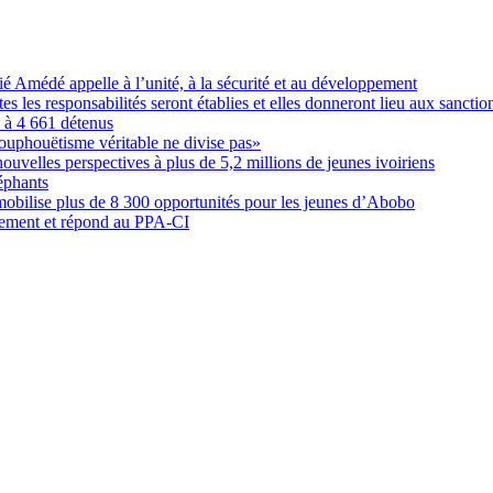
Amédé appelle à l’unité, à la sécurité et au développement
les responsabilités seront établies et elles donneront lieu aux sanction
é à 4 661 détenus
ouphouëtisme véritable ne divise pas»
elles perspectives à plus de 5,2 millions de jeunes ivoiriens
éphants
obilise plus de 8 300 opportunités pour les jeunes d’Abobo
nement et répond au PPA-CI