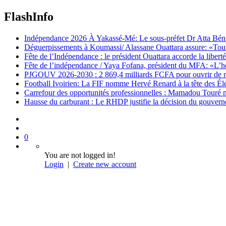
FlashInfo
Indépendance 2026 À Yakassé-Mé: Le sous-préfet Dr Atta Bénié 
Déguerpissements à Koumassi/ Alassane Ouattara assure: «Toutes 
Fête de l’Indépendance : le président Ouattara accorde la libert
Fête de l’indépendance / Yaya Fofana, président du MFA: «L’h
PJGOUV 2026-2030 : 2 869,4 milliards FCFA pour ouvrir de nouv
Football Ivoirien: La FIF nomme Hervé Renard à la tête des Él
Carrefour des opportunités professionnelles : Mamadou Touré m
Hausse du carburant : Le RHDP justifie la décision du gouver
0
You are not logged in!
Login
|
Create new account