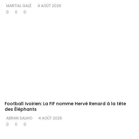
MARTIAL GALÉ
4 AOÛT 2026
0
0
0
Football Ivoirien: La FIF nomme Hervé Renard à la tête
des Éléphants
ABRAN SALIHO
4 AOÛT 2026
0
0
0