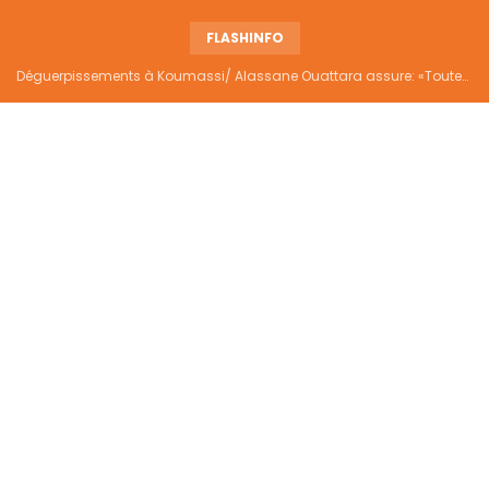
FLASHINFO
Déguerpissements à Koumassi/ Alassane Ouattara assure: «Toutes les responsabilités seront établies et elles donneront lieu aux sanctions prévues par la loi»