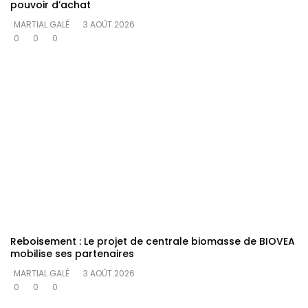
pouvoir d’achat
MARTIAL GALÉ
3 AOÛT 2026
0
0
0
Reboisement : Le projet de centrale biomasse de BIOVEA
mobilise ses partenaires
MARTIAL GALÉ
3 AOÛT 2026
0
0
0