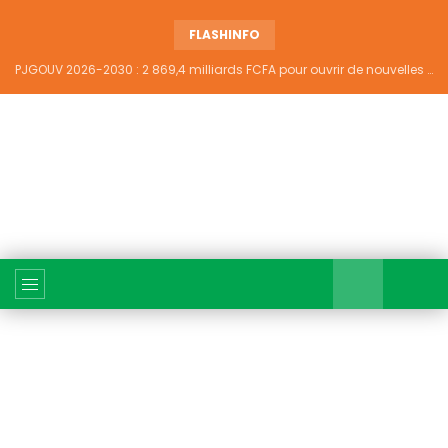
FLASHINFO
PJGOUV 2026-2030 : 2 869,4 milliards FCFA pour ouvrir de nouvelles perspectives à plus de 5,2 millions de jeunes ivoiriens