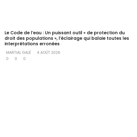
Le Code de l’eau : Un puissant outil « de protection du
droit des populations », l’éclairage qui balaie toutes les
interprétations erronées
MARTIAL GALÉ
4 AOÛT 2026
0
0
0