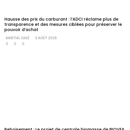
Hausse des prix du carburant : l’ADCI réclame plus de
transparence et des mesures ciblées pour préserver le
pouvoir d’achat
MARTIAL GALÉ
3 AOÛT 2026
0
0
0
Reboisement : Le projet de centrale biomasse de BIOVEA