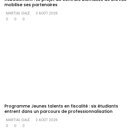
mobilise ses partenaires
MARTIAL GALÉ
3 AOÛT 2026
0
0
0
Programme Jeunes talents en fiscalité : six étudiants
entrent dans un parcours de professionnalisation
MARTIAL GALÉ
2 AOÛT 2026
0
0
0