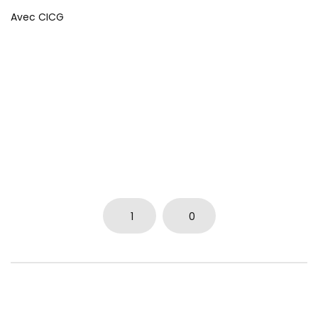
Avec CICG
1
0