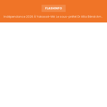
FLASHINFO
Indépendance 2026 À Yakassé-Mé: Le sous-préfet Dr Atta Bénié Amédé appelle à l’unité, à la sécurité et au développement