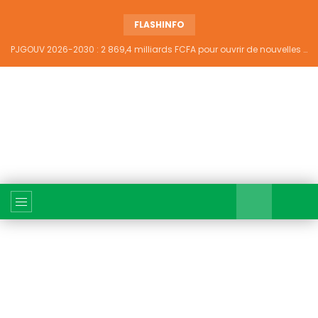
FLASHINFO
PJGOUV 2026-2030 : 2 869,4 milliards FCFA pour ouvrir de nouvelles perspectives à plus de 5,2 millions de jeunes ivoiriens