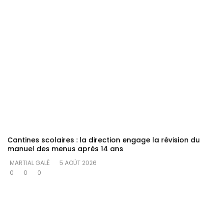
Cantines scolaires : la direction engage la révision du
manuel des menus après 14 ans
MARTIAL GALÉ
5 AOÛT 2026
0
0
0