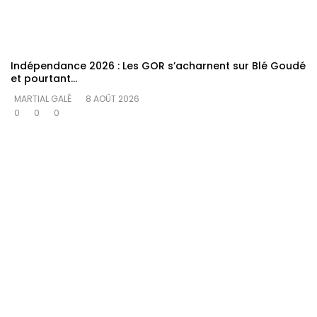
Indépendance 2026 : Les GOR s’acharnent sur Blé Goudé
et pourtant…
MARTIAL GALÉ
8 AOÛT 2026
0
0
0