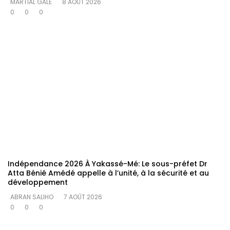
MARTIAL GALÉ
8 AOÛT 2026
0
0
0
Indépendance 2026 À Yakassé-Mé: Le sous-préfet Dr
Atta Bénié Amédé appelle à l’unité, à la sécurité et au
développement
ABRAN SALIHO
7 AOÛT 2026
0
0
0