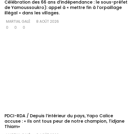
Célébration des 66 ans d’indépendance : le sous-préfet
de Yamoussoukro): appel à « mettre fin à l’orpaillage
illégal » dans les villages.
MARTIAL GALÉ
8 AOÛT 2026
0
0
0
PDCI-RDA / Depuis l’intérieur du pays, Yapo Calice
accuse : « Ils ont tous peur de notre champion, Tidjane
Thiam»