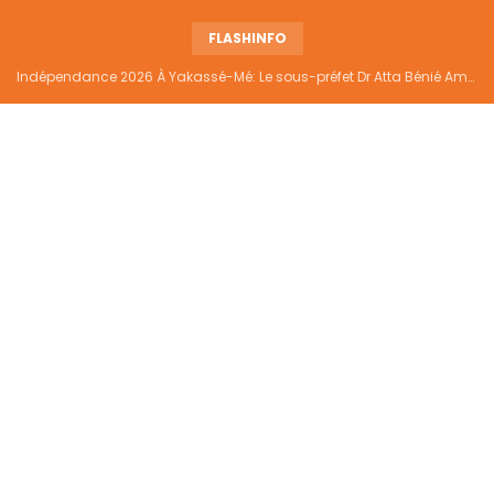
FLASHINFO
Indépendance 2026 À Yakassé-Mé: Le sous-préfet Dr Atta Bénié Amédé appelle à l’unité, à la sécurité et au développement