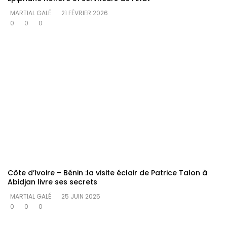
MARTIAL GALÉ
21 FÉVRIER 2026
0
0
0
Côte d’Ivoire – Bénin :la visite éclair de Patrice Talon à
Abidjan livre ses secrets
MARTIAL GALÉ
25 JUIN 2025
0
0
0