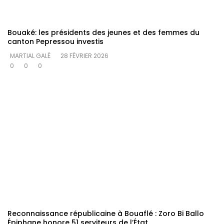
Bouaké: les présidents des jeunes et des femmes du
canton Pepressou investis
MARTIAL GALÉ
28 FÉVRIER 2026
0
0
0
Reconnaissance républicaine à Bouaflé : Zoro Bi Ballo
Épiphane honore 51 serviteurs de l’État