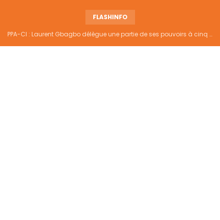
FLASHINFO
PPA-CI : Laurent Gbagbo délègue une partie de ses pouvoirs à cinq hauts responsables du parti, voici la liste officielle