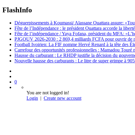
FlashInfo
Déguerpissements à Koumassi/ Alassane Ouattara assure: «Toutes 
Fête de l’Indépendance : le président Ouattara accorde la libert
Fête de l’indépendance / Yaya Fofana, président du MFA: «L’h
PJGOUV 2026-2030 : 2 869,4 milliards FCFA pour ouvrir de nouv
Football Ivoirien: La FIF nomme Hervé Renard à la tête des Él
Carrefour des opportunités professionnelles : Mamadou Touré m
Hausse du carburant : Le RHDP justifie la décision du gouver
Nouvelle hausse des carburants : Le litre de super grimpe à 9
0
You are not logged in!
Login
|
Create new account