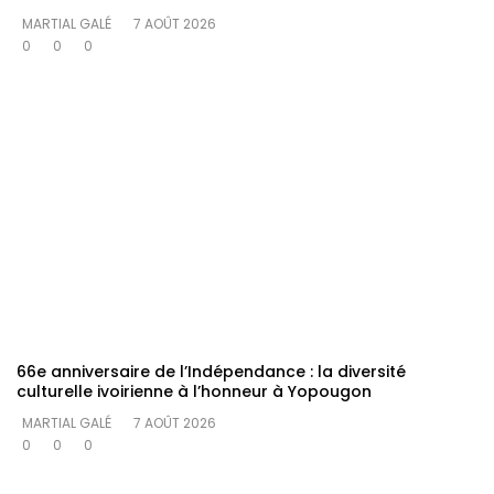
MARTIAL GALÉ
7 AOÛT 2026
0
0
0
66e anniversaire de l’Indépendance : la diversité
culturelle ivoirienne à l’honneur à Yopougon
MARTIAL GALÉ
7 AOÛT 2026
0
0
0