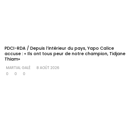
PDCI-RDA / Depuis l’intérieur du pays, Yapo Calice
accuse : « Ils ont tous peur de notre champion, Tidjane
Thiam»
MARTIAL GALÉ
8 AOÛT 2026
0
0
0