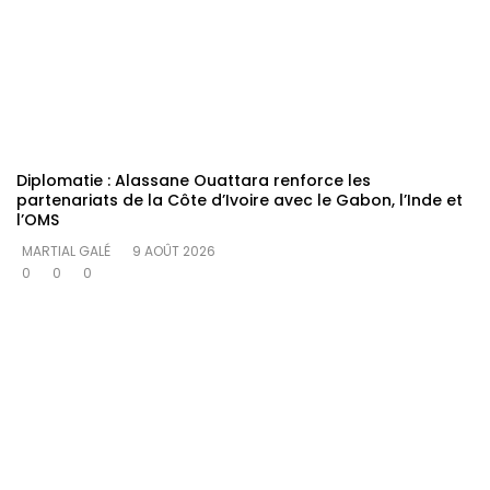
Diplomatie : Alassane Ouattara renforce les
partenariats de la Côte d’Ivoire avec le Gabon, l’Inde et
l’OMS
MARTIAL GALÉ
9 AOÛT 2026
0
0
0