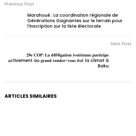
Previous Post
Marahoué : La coordination régionale de
Générations Gagnantes sur le terrain pour
l’inscription sur la liste électorale
Next Post
𝟐𝟗𝐞 𝐂𝐎𝐏: 𝐋𝐚 𝐝élé𝐠𝐚𝐭𝐢𝐨𝐧 𝐢𝐯𝐨𝐢𝐫𝐢𝐞𝐧𝐧𝐞 𝐩𝐚𝐫𝐭𝐢𝐜𝐢𝐩𝐞
𝐚ctivement au 𝐠𝐫𝐚𝐧𝐝 𝐫𝐞𝐧𝐝𝐞𝐳-𝐯𝐨𝐮𝐬 sur la climat à
Baku
ARTICLES SIMILAIRES