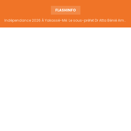
FLASHINFO
Indépendance 2026 À Yakassé-Mé: Le sous-préfet Dr Atta Bénié Amédé appelle à l’unité, à la sécurité et au développement