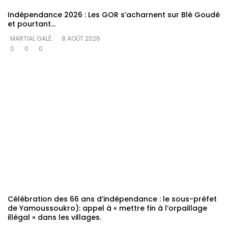
Indépendance 2026 : Les GOR s’acharnent sur Blé Goudé
et pourtant…
MARTIAL GALÉ
8 AOÛT 2026
0
0
0
Célébration des 66 ans d’indépendance : le sous-préfet
de Yamoussoukro): appel à « mettre fin à l’orpaillage
illégal » dans les villages.