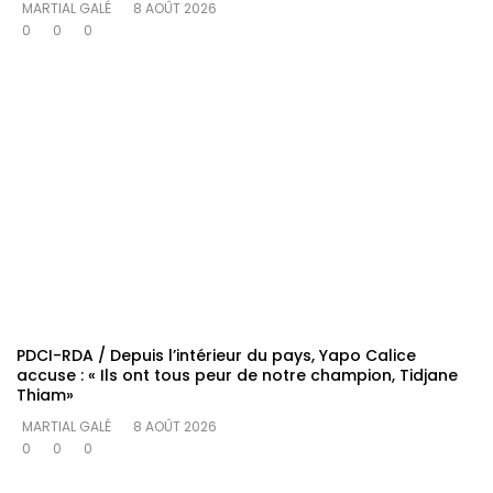
MARTIAL GALÉ
8 AOÛT 2026
0
0
0
PDCI-RDA / Depuis l’intérieur du pays, Yapo Calice
accuse : « Ils ont tous peur de notre champion, Tidjane
Thiam»
MARTIAL GALÉ
8 AOÛT 2026
0
0
0