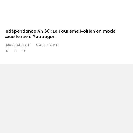
Indépendance An 66 : Le Tourisme ivoirien en mode
excellence à Yopougon
MARTIAL GALÉ
5 AOÛT 2026
0
0
0