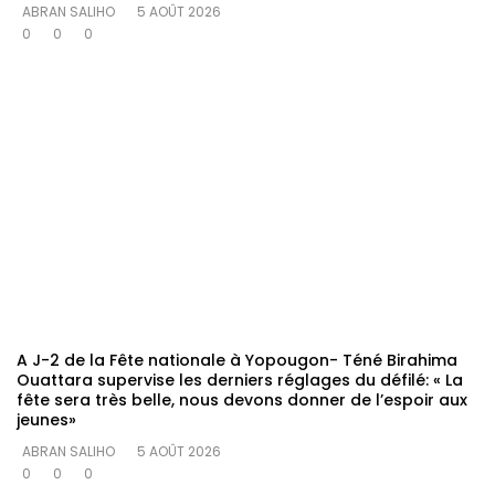
ABRAN SALIHO
5 AOÛT 2026
0
0
0
A J-2 de la Fête nationale à Yopougon- Téné Birahima
Ouattara supervise les derniers réglages du défilé: « La
fête sera très belle, nous devons donner de l’espoir aux
jeunes»
ABRAN SALIHO
5 AOÛT 2026
0
0
0