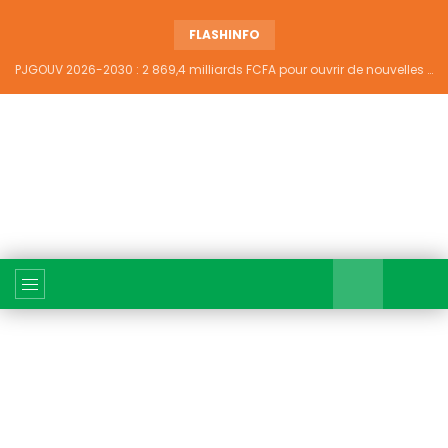
FLASHINFO
PJGOUV 2026-2030 : 2 869,4 milliards FCFA pour ouvrir de nouvelles perspectives à plus de 5,2 millions de jeunes ivoiriens