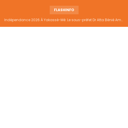
FLASHINFO
Indépendance 2026 À Yakassé-Mé: Le sous-préfet Dr Atta Bénié Amédé appelle à l’unité, à la sécurité et au développement