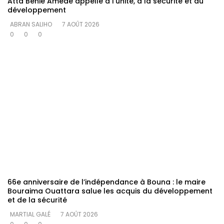
Atta Bénié Amédé appelle à l’unité, à la sécurité et au
développement
ABRAN SALIHO
7 AOÛT 2026
0
0
0
66e anniversaire de l’indépendance à Bouna : le maire
Bouraima Ouattara salue les acquis du développement
et de la sécurité
MARTIAL GALÉ
7 AOÛT 2026