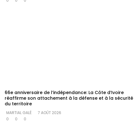
0
0
0
66e anniversaire de l’indépendance: La Côte d’Ivoire
réaffirme son attachement à la défense et à la sécurité
du territoire
MARTIAL GALÉ
7 AOÛT 2026
0
0
0