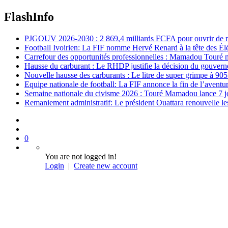
FlashInfo
PJGOUV 2026-2030 : 2 869,4 milliards FCFA pour ouvrir de nouv
Football Ivoirien: La FIF nomme Hervé Renard à la tête des Él
Carrefour des opportunités professionnelles : Mamadou Touré m
Hausse du carburant : Le RHDP justifie la décision du gouver
Nouvelle hausse des carburants : Le litre de super grimpe à 9
Equipe nationale de football: La FIF annonce la fin de l’avent
Semaine nationale du civisme 2026 : Touré Mamadou lance 7 jou
Remaniement administratif: Le président Ouattara renouvelle les 
0
You are not logged in!
Login
|
Create new account