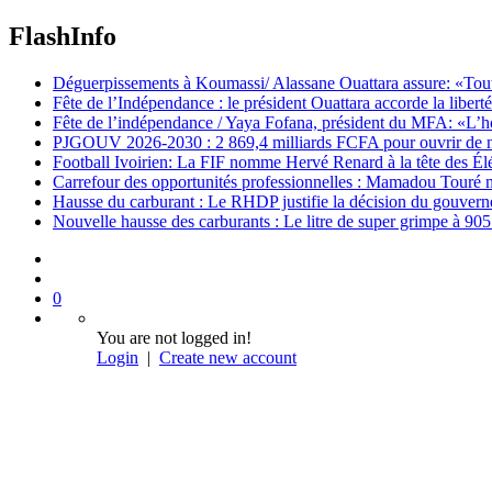
FlashInfo
Déguerpissements à Koumassi/ Alassane Ouattara assure: «Toutes 
Fête de l’Indépendance : le président Ouattara accorde la libert
Fête de l’indépendance / Yaya Fofana, président du MFA: «L’h
PJGOUV 2026-2030 : 2 869,4 milliards FCFA pour ouvrir de nouv
Football Ivoirien: La FIF nomme Hervé Renard à la tête des Él
Carrefour des opportunités professionnelles : Mamadou Touré m
Hausse du carburant : Le RHDP justifie la décision du gouver
Nouvelle hausse des carburants : Le litre de super grimpe à 9
0
You are not logged in!
Login
|
Create new account