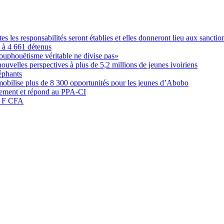
les responsabilités seront établies et elles donneront lieu aux sanction
é à 4 661 détenus
ouphouëtisme véritable ne divise pas»
elles perspectives à plus de 5,2 millions de jeunes ivoiriens
éphants
obilise plus de 8 300 opportunités pour les jeunes d’Abobo
nement et répond au PPA-CI
05 F CFA