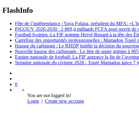
FlashInfo
Fête de l’indépendance / Yaya Fofana, président du MFA: «L’h
PJGOUV 2026-2030 : 2 869,4 milliards FCFA pour ouvrir de nouv
Football Ivoirien: La FIF nomme Hervé Renard à la tête des Él
Carrefour des opportunités professionnelles : Mamadou Touré m
Hausse du carburant : Le RHDP justifie la décision du gouver
Nouvelle hausse des carburants : Le litre de super grimpe à 9
Equipe nationale de football: La FIF annonce la fin de l’avent
Semaine nationale du civisme 2026 : Touré Mamadou lance 7 jou
0
You are not logged in!
Login
|
Create new account