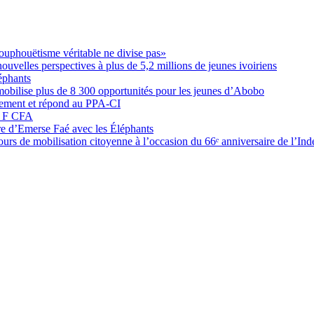
ouphouëtisme véritable ne divise pas»
elles perspectives à plus de 5,2 millions de jeunes ivoiriens
éphants
obilise plus de 8 300 opportunités pour les jeunes d’Abobo
nement et répond au PPA-CI
05 F CFA
ure d’Emerse Faé avec les Éléphants
rs de mobilisation citoyenne à l’occasion du 66ᵉ anniversaire de l’In