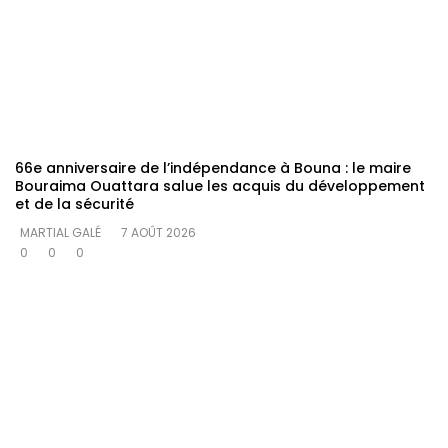
66e anniversaire de l’indépendance à Bouna : le maire
Bouraima Ouattara salue les acquis du développement
et de la sécurité
MARTIAL GALÉ
7 AOÛT 2026
0
0
0