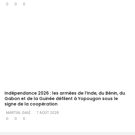
0
0
0
Indépendance 2026 : les armées de l’Inde, du Bénin, du
Gabon et de la Guinée défilent à Yopougon sous le
signe de la coopération
MARTIAL GALÉ
7 AOÛT 2026
0
0
0