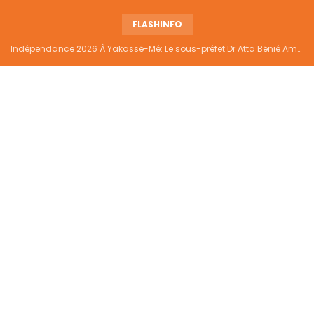
FLASHINFO
Indépendance 2026 À Yakassé-Mé: Le sous-préfet Dr Atta Bénié Amédé appelle à l’unité, à la sécurité et au développement