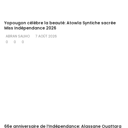
Yopougon célèbre la beauté: Atowla Syntiche sacrée
Miss Indépendance 2026
ABRAN SALIHO
7 AOÛT 2026
0
0
0
66e anniversaire de l’Indépendance: Alassane Ouattara