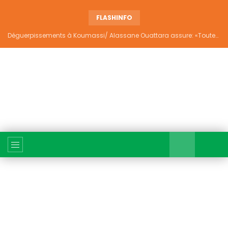
FLASHINFO
Déguerpissements à Koumassi/ Alassane Ouattara assure: «Toutes les responsabilités seront établies et elles donneront lieu aux sanctions prévues par la loi»