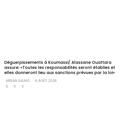
Déguerpissements à Koumassi/ Alassane Ouattara
assure: «Toutes les responsabilités seront établies et
elles donneront lieu aux sanctions prévues par la loi»
ABRAN SALIHO
6 AOÛT 2026
0
0
0