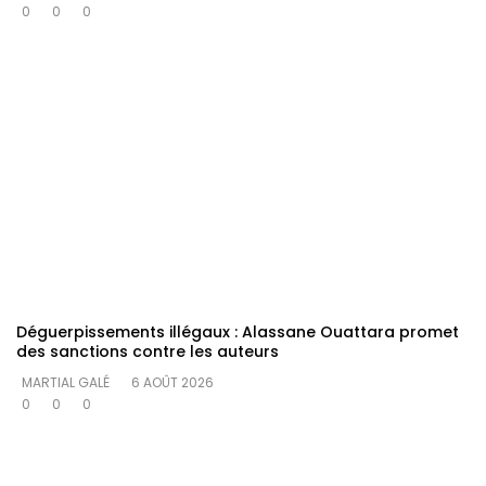
0
0
0
Déguerpissements illégaux : Alassane Ouattara promet
des sanctions contre les auteurs
MARTIAL GALÉ
6 AOÛT 2026
0
0
0