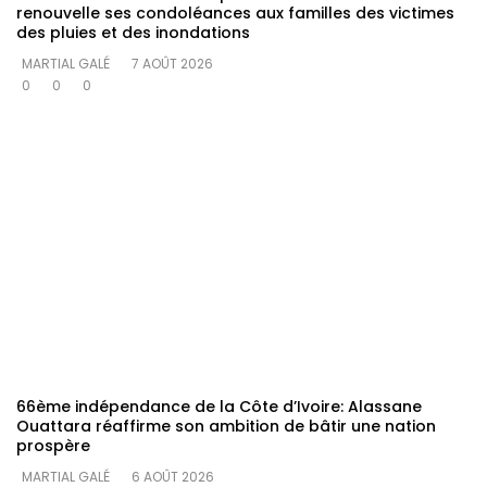
renouvelle ses condoléances aux familles des victimes
des pluies et des inondations
MARTIAL GALÉ
7 AOÛT 2026
0
0
0
66ème indépendance de la Côte d’Ivoire: Alassane
Ouattara réaffirme son ambition de bâtir une nation
prospère
MARTIAL GALÉ
6 AOÛT 2026