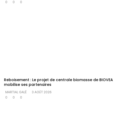
0
0
0
Reboisement : Le projet de centrale biomasse de BIOVEA
mobilise ses partenaires
MARTIAL GALÉ
3 AOÛT 2026
0
0
0