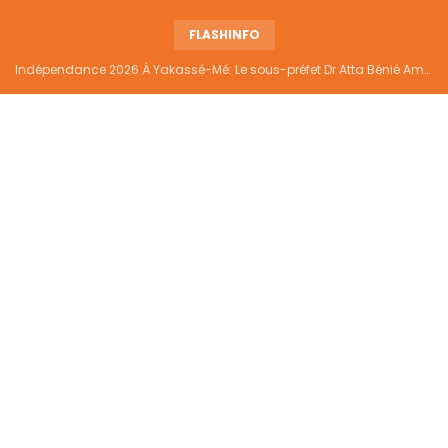
FLASHINFO
Indépendance 2026 À Yakassé-Mé: Le sous-préfet Dr Atta Bénié Amédé appelle à l’unité, à la sécurité et au développement