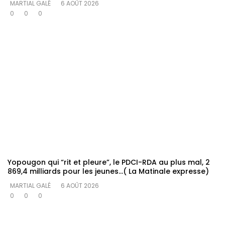
MARTIAL GALÉ
6 AOÛT 2026
0
0
0
Yopougon qui “rit et pleure”, le PDCI-RDA au plus mal, 2
869,4 milliards pour les jeunes…( La Matinale expresse)
MARTIAL GALÉ
6 AOÛT 2026
0
0
0