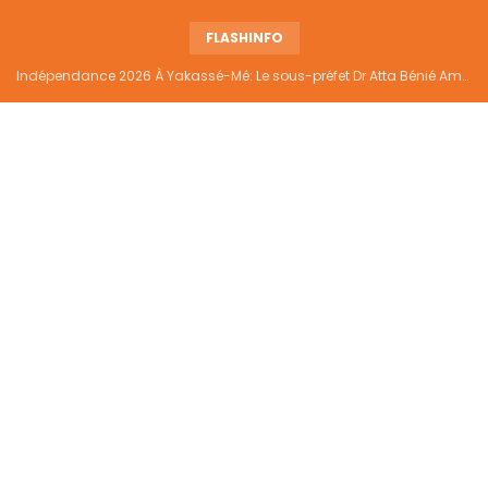
FLASHINFO
Indépendance 2026 À Yakassé-Mé: Le sous-préfet Dr Atta Bénié Amédé appelle à l’unité, à la sécurité et au développement