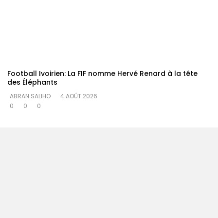
Football Ivoirien: La FIF nomme Hervé Renard à la tête
des Éléphants
ABRAN SALIHO
4 AOÛT 2026
0
0
0