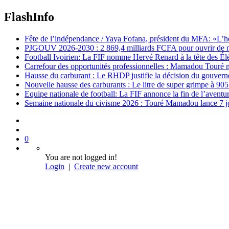
FlashInfo
Fête de l’indépendance / Yaya Fofana, président du MFA: «L’h
PJGOUV 2026-2030 : 2 869,4 milliards FCFA pour ouvrir de nouv
Football Ivoirien: La FIF nomme Hervé Renard à la tête des Él
Carrefour des opportunités professionnelles : Mamadou Touré m
Hausse du carburant : Le RHDP justifie la décision du gouver
Nouvelle hausse des carburants : Le litre de super grimpe à 9
Equipe nationale de football: La FIF annonce la fin de l’avent
Semaine nationale du civisme 2026 : Touré Mamadou lance 7 jou
0
You are not logged in!
Login
|
Create new account