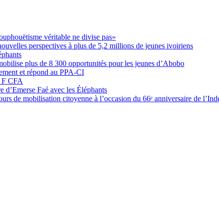
ouphouëtisme véritable ne divise pas»
elles perspectives à plus de 5,2 millions de jeunes ivoiriens
éphants
obilise plus de 8 300 opportunités pour les jeunes d’Abobo
nement et répond au PPA-CI
05 F CFA
ure d’Emerse Faé avec les Éléphants
rs de mobilisation citoyenne à l’occasion du 66ᵉ anniversaire de l’In