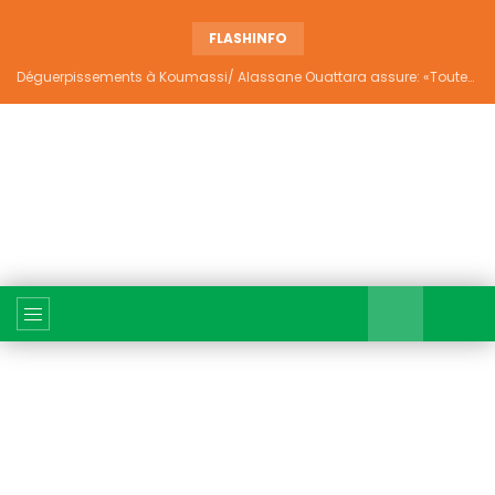
FLASHINFO
Déguerpissements à Koumassi/ Alassane Ouattara assure: «Toutes les responsabilités seront établies et elles donneront lieu aux sanctions prévues par la loi»