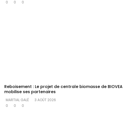
0
0
0
Reboisement : Le projet de centrale biomasse de BIOVEA
mobilise ses partenaires
MARTIAL GALÉ
3 AOÛT 2026
0
0
0