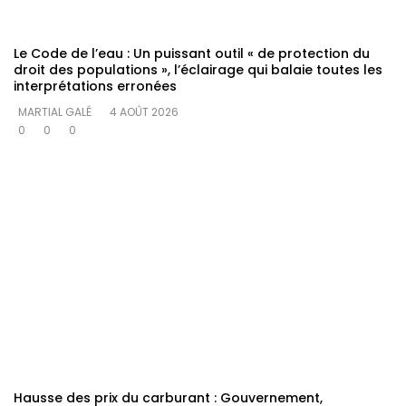
Le Code de l’eau : Un puissant outil « de protection du
droit des populations », l’éclairage qui balaie toutes les
interprétations erronées
MARTIAL GALÉ
4 AOÛT 2026
0
0
0
Hausse des prix du carburant : Gouvernement,