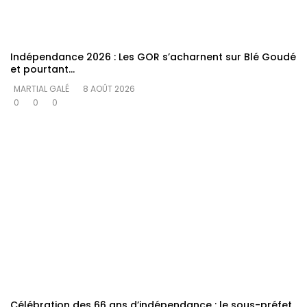
Indépendance 2026 : Les GOR s’acharnent sur Blé Goudé
et pourtant…
MARTIAL GALÉ
8 AOÛT 2026
0
0
0
Célébration des 66 ans d’indépendance : le sous-préfet