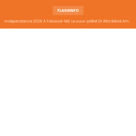
FLASHINFO
Indépendance 2026 À Yakassé-Mé: Le sous-préfet Dr Atta Bénié Amédé appelle à l’unité, à la sécurité et au développement