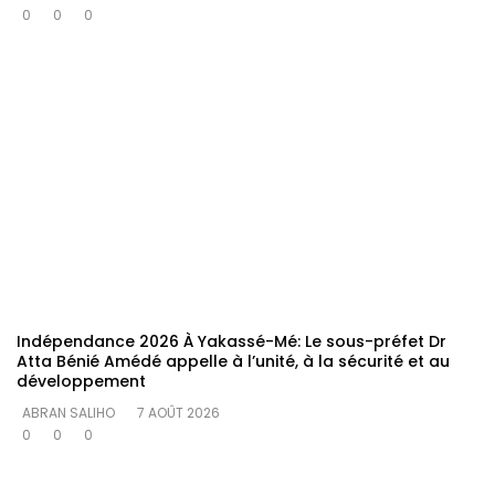
0
0
0
Indépendance 2026 À Yakassé-Mé: Le sous-préfet Dr
Atta Bénié Amédé appelle à l’unité, à la sécurité et au
développement
ABRAN SALIHO
7 AOÛT 2026
0
0
0