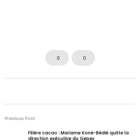
0
0
Previous Post
Filière cacao : Mariame Koné-Bédié quitte la
direction exécutive du Gepex