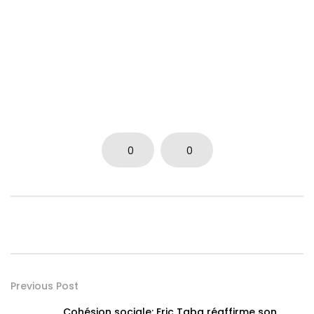
0
0
Previous Post
Cohésion sociale: Eric Taba réaffirme son