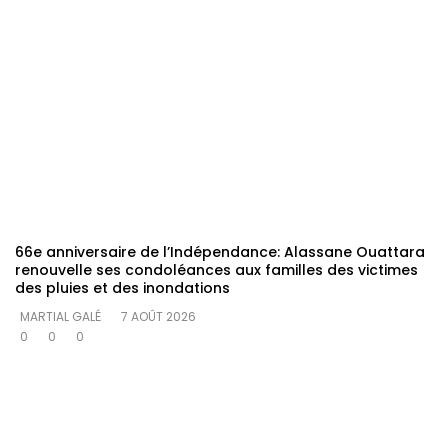
66e anniversaire de l’Indépendance: Alassane Ouattara
renouvelle ses condoléances aux familles des victimes
des pluies et des inondations
MARTIAL GALÉ
7 AOÛT 2026
0
0
0