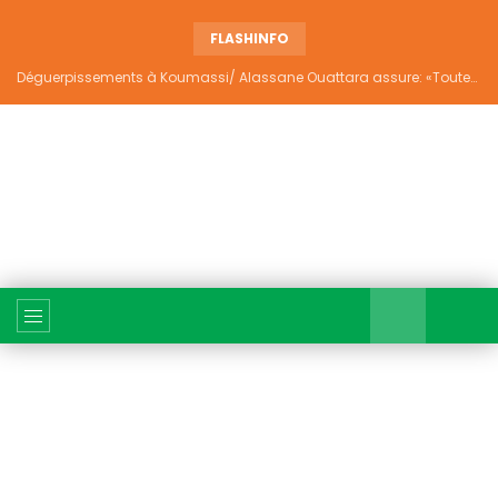
FLASHINFO
Déguerpissements à Koumassi/ Alassane Ouattara assure: «Toutes les responsabilités seront établies et elles donneront lieu aux sanctions prévues par la loi»