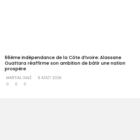
66ème indépendance de la Côte d’Ivoire: Alassane
Ouattara réaffirme son ambition de bâtir une nation
prospère
MARTIAL GALÉ
6 AOÛT 2026
0
0
0