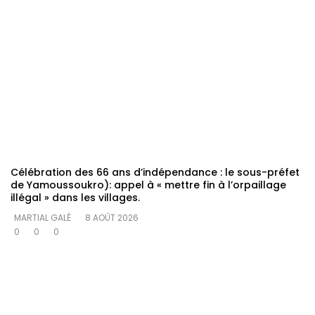
Célébration des 66 ans d’indépendance : le sous-préfet
de Yamoussoukro): appel à « mettre fin à l’orpaillage
illégal » dans les villages.
MARTIAL GALÉ
8 AOÛT 2026
0
0
0