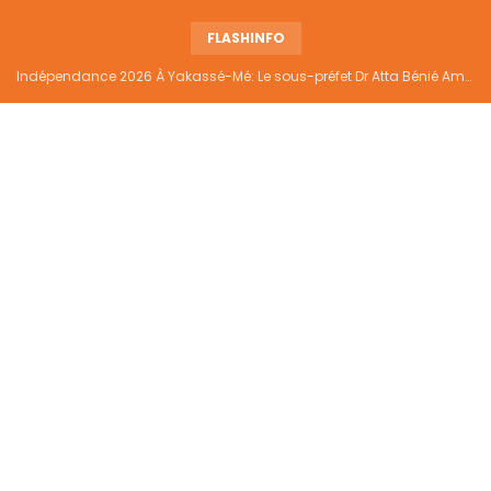
FLASHINFO
Indépendance 2026 À Yakassé-Mé: Le sous-préfet Dr Atta Bénié Amédé appelle à l’unité, à la sécurité et au développement