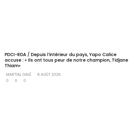
PDCI-RDA / Depuis l’intérieur du pays, Yapo Calice
accuse : « Ils ont tous peur de notre champion, Tidjane
Thiam»
MARTIAL GALÉ
8 AOÛT 2026
0
0
0