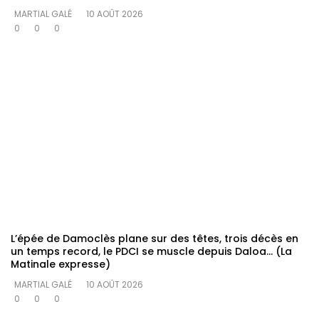
MARTIAL GALÉ
10 AOÛT 2026
0
0
0
L’épée de Damoclès plane sur des têtes, trois décès en
un temps record, le PDCI se muscle depuis Daloa… (La
Matinale expresse)
MARTIAL GALÉ
10 AOÛT 2026
0
0
0