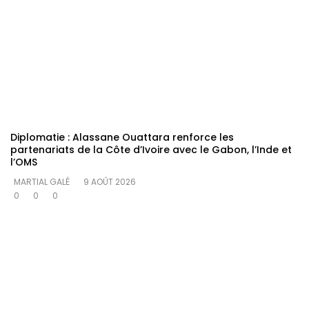
Diplomatie : Alassane Ouattara renforce les
partenariats de la Côte d’Ivoire avec le Gabon, l’Inde et
l’OMS
MARTIAL GALÉ
9 AOÛT 2026
0
0
0