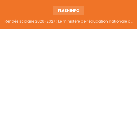
FLASHINFO
Rentrée scolaire 2026-2027 : Le ministère de l’éducation nationale dément tout report et maintient la date du 14 septembre