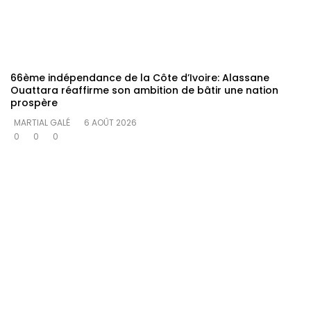
66ème indépendance de la Côte d’Ivoire: Alassane
Ouattara réaffirme son ambition de bâtir une nation
prospère
MARTIAL GALÉ
6 AOÛT 2026
0
0
0