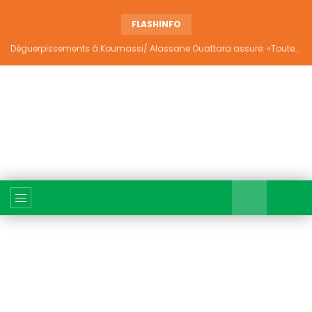
FLASHINFO
Déguerpissements à Koumassi/ Alassane Ouattara assure: «Toutes les responsabilités seront établies et elles donneront lieu aux sanctions prévues par la loi»