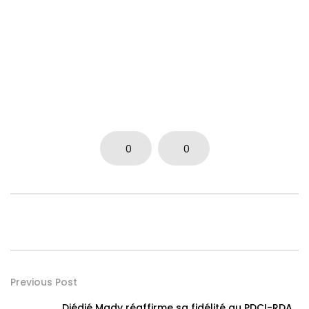
0
0
Previous Post
Djédjé Mady réaffirme sa fidélité au PDCI-RDA