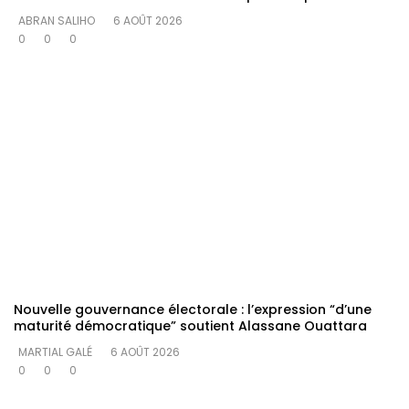
ABRAN SALIHO
6 AOÛT 2026
0
0
0
Nouvelle gouvernance électorale : l’expression “d’une
maturité démocratique” soutient Alassane Ouattara
MARTIAL GALÉ
6 AOÛT 2026
0
0
0