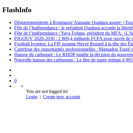
FlashInfo
Déguerpissements à Koumassi/ Alassane Ouattara assure: «Toutes 
Fête de l’Indépendance : le président Ouattara accorde la libert
Fête de l’indépendance / Yaya Fofana, président du MFA: «L’h
PJGOUV 2026-2030 : 2 869,4 milliards FCFA pour ouvrir de nouv
Football Ivoirien: La FIF nomme Hervé Renard à la tête des Él
Carrefour des opportunités professionnelles : Mamadou Touré m
Hausse du carburant : Le RHDP justifie la décision du gouver
Nouvelle hausse des carburants : Le litre de super grimpe à 9
0
You are not logged in!
Login
|
Create new account