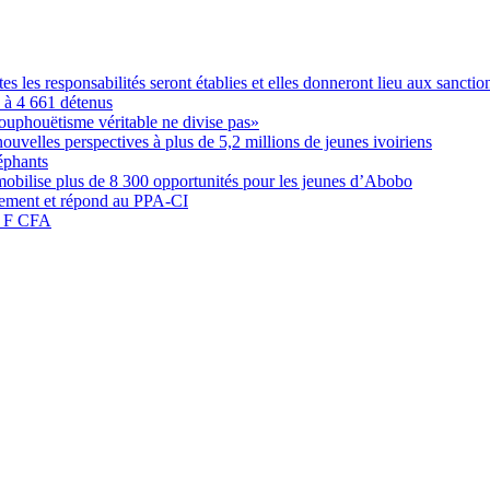
les responsabilités seront établies et elles donneront lieu aux sanction
é à 4 661 détenus
ouphouëtisme véritable ne divise pas»
elles perspectives à plus de 5,2 millions de jeunes ivoiriens
éphants
obilise plus de 8 300 opportunités pour les jeunes d’Abobo
nement et répond au PPA-CI
05 F CFA