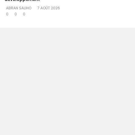
ABRAN SALIHO
7 AOÛT 2026
0
0
0