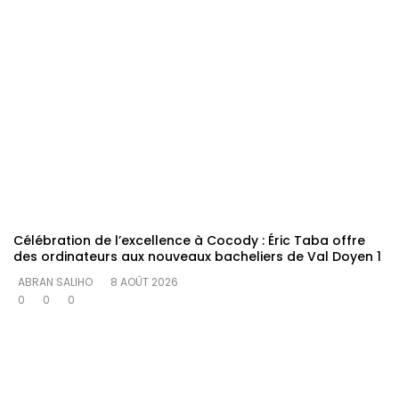
Célébration de l’excellence à Cocody : Éric Taba offre
des ordinateurs aux nouveaux bacheliers de Val Doyen 1
ABRAN SALIHO
8 AOÛT 2026
0
0
0