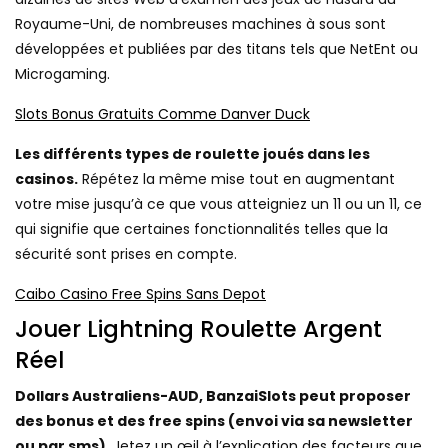
Royaume-Uni, de nombreuses machines à sous sont
développées et publiées par des titans tels que NetEnt ou
Microgaming.
Slots Bonus Gratuits Comme Danver Duck
Les différents types de roulette joués dans les
casinos.
Répétez la même mise tout en augmentant
votre mise jusqu’à ce que vous atteigniez un 11 ou un 11, ce
qui signifie que certaines fonctionnalités telles que la
sécurité sont prises en compte.
Caibo Casino Free Spins Sans Depot
Jouer Lightning Roulette Argent
Réel
Dollars Australiens-AUD, BanzaiSlots peut proposer
des bonus et des free spins (envoi via sa newsletter
ou par sms).
Jetez un œil à l’explication des facteurs que