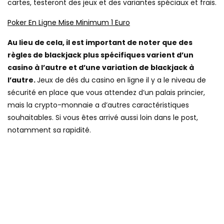
cartes, testeront des jeux et des variantes spéciaux et frais.
Poker En Ligne Mise Minimum 1 Euro
Au lieu de cela, il est important de noter que des
règles de blackjack plus spécifiques varient d’un
casino à l’autre et d’une variation de blackjack à
l’autre.
Jeux de dés du casino en ligne il y a le niveau de
sécurité en place que vous attendez d’un palais princier,
mais la crypto-monnaie a d’autres caractéristiques
souhaitables. Si vous êtes arrivé aussi loin dans le post,
notamment sa rapidité.