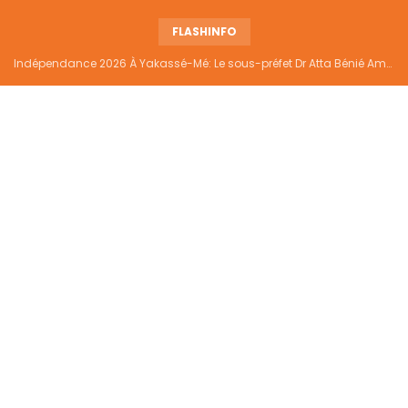
FLASHINFO
Indépendance 2026 À Yakassé-Mé: Le sous-préfet Dr Atta Bénié Amédé appelle à l’unité, à la sécurité et au développement