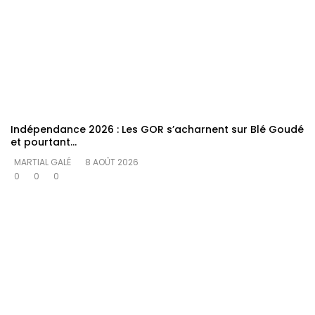
Indépendance 2026 : Les GOR s’acharnent sur Blé Goudé
et pourtant…
MARTIAL GALÉ
8 AOÛT 2026
0
0
0