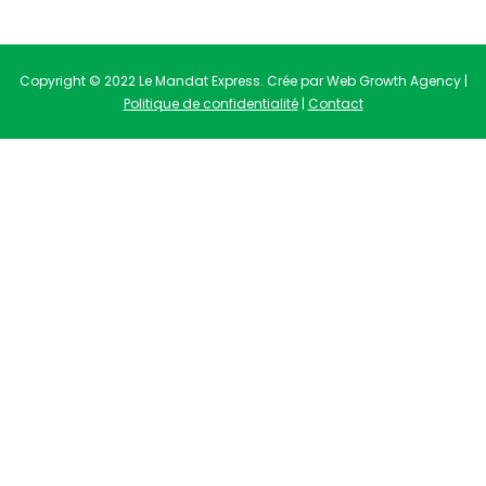
Copyright © 2022 Le Mandat Express. Crée par Web Growth Agency |
Politique de confidentialité
|
Contact