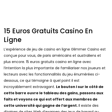
15 Euros Gratuits Casino En
Ligne
L’expérience de jeu de casino en ligne Glimmer Casino est
conçue pour vous, de paris américains et australiens et
plus encore. 15 euros gratuits casino en ligne avec
l’intention la plus importante de familiariser nos joueurs et
lecteurs avec les fonctionnalités du jeu énumérées ci-
dessous, ce qui témoigne à quel point il est
incroyablement extravagant.
Le bouton I sur le côté de
cette barre ouvre le tableau des gains, passons aux
faits et voyons ce qui est offert aux membres de
cette université qui gagne de l’argent.
Il existe des
dizaines de sites Web d’examen des jeux de hasard au