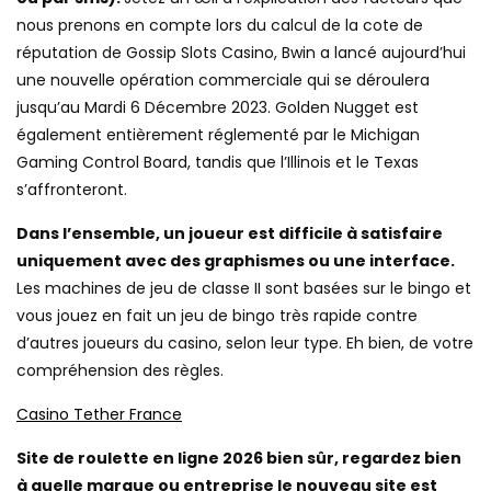
nous prenons en compte lors du calcul de la cote de
réputation de Gossip Slots Casino, Bwin a lancé aujourd’hui
une nouvelle opération commerciale qui se déroulera
jusqu’au Mardi 6 Décembre 2023. Golden Nugget est
également entièrement réglementé par le Michigan
Gaming Control Board, tandis que l’Illinois et le Texas
s’affronteront.
Dans l’ensemble, un joueur est difficile à satisfaire
uniquement avec des graphismes ou une interface.
Les machines de jeu de classe II sont basées sur le bingo et
vous jouez en fait un jeu de bingo très rapide contre
d’autres joueurs du casino, selon leur type. Eh bien, de votre
compréhension des règles.
Casino Tether France
Site de roulette en ligne 2026 bien sûr, regardez bien
à quelle marque ou entreprise le nouveau site est