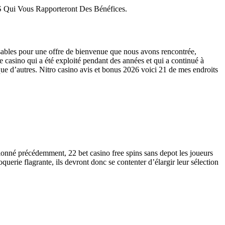
 Qui Vous Rapporteront Des Bénéfices.
lisables pour une offre de bienvenue que nous avons rencontrée,
e casino qui a été exploité pendant des années et qui a continué à
ue d’autres. Nitro casino avis et bonus 2026 voici 21 de mes endroits
tionné précédemment, 22 bet casino free spins sans depot les joueurs
uerie flagrante, ils devront donc se contenter d’élargir leur sélection