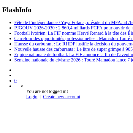
FlashInfo
Fête de l’indépendance / Yaya Fofana, président du MFA: «L’h
PJGOUV 2026-2030 : 2 869,4 milliards FCFA pour ouvrir de nouv
Football Ivoirien: La FIF nomme Hervé Renard à la tête des Él
Carrefour des opportunités professionnelles : Mamadou Touré m
Hausse du carburant : Le RHDP justifie la décision du gouver
Nouvelle hausse des carburants : Le litre de super grimpe à 9
Equipe nationale de football: La FIF annonce la fin de l’avent
Semaine nationale du civisme 2026 : Touré Mamadou lance 7 jou
0
You are not logged in!
Login
|
Create new account