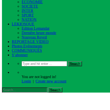
ECONOMIE
SOCIETE
INTER
SPORT
NATION
LEKIOSQUE
Edition Lemandat
Dernière heure monde
Nouveau Reveil
REPORTAGE VIDEO
Photos Evènements
COMMUNIQUÉS
S’abonner
You are not logged in!
Login
|
Create new account