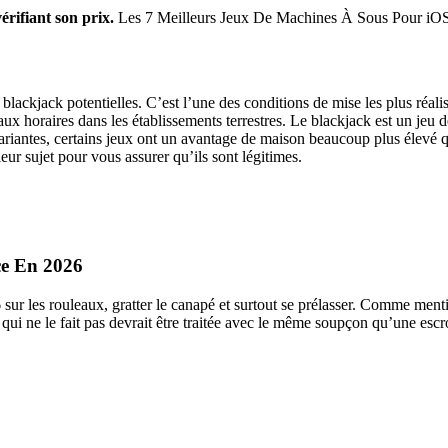
érifiant son prix.
Les 7 Meilleurs Jeux De Machines À Sous Pour iOS
 blackjack potentielles. C’est l’une des conditions de mise les plus réa
ux horaires dans les établissements terrestres. Le blackjack est un jeu d
ariantes, certains jeux ont un avantage de maison beaucoup plus élevé q
leur sujet pour vous assurer qu’ils sont légitimes.
ce En 2026
6 sur les rouleaux, gratter le canapé et surtout se prélasser. Comme men
ui ne le fait pas devrait être traitée avec le même soupçon qu’une escroq