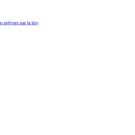
s prévues par la loi»