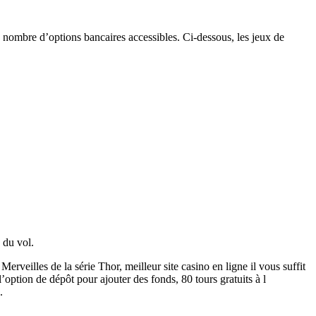
n nombre d’options bancaires accessibles. Ci-dessous, les jeux de
 du vol.
rveilles de la série Thor, meilleur site casino en ligne il vous suffit
option de dépôt pour ajouter des fonds, 80 tours gratuits à l
.