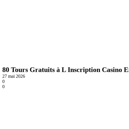
80 Tours Gratuits à L Inscription Casino 
27 mai 2026
0
0