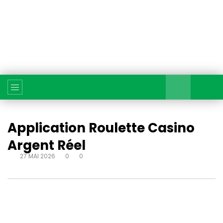
Application Roulette Casino
Argent Réel
27 MAI 2026
0
0