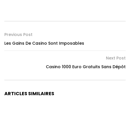
Previous Post
Les Gains De Casino Sont Imposables
Next Post
Casino 1000 Euro Gratuits Sans Dépôt
ARTICLES SIMILAIRES