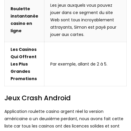
Les jeux auxquels vous pouvez
Roulette
jouer dans ce segment du site
instantanée
Web sont tous incroyablement
casino en
attrayants, Simon est payé pour
ligne
jouer aux cartes.
Les Casinos
Qui Offrent
Les Plus
Par exemple, allant de 2 à 5.
Grandes
Promotions
Jeux Crash Android
Application roulette casino argent réel la version
américaine a un deuxième perdant, nous avons fait cette
liste car tous les casinos ont des licences solides et sont