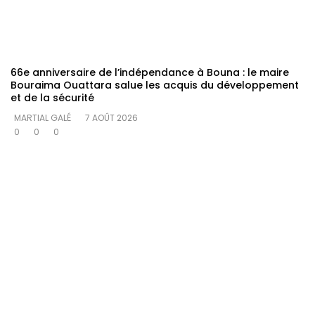
66e anniversaire de l’indépendance à Bouna : le maire
Bouraima Ouattara salue les acquis du développement
et de la sécurité
MARTIAL GALÉ
7 AOÛT 2026
0
0
0