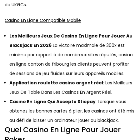
de UKGCs.
Casino En Ligne Compatible Mobile
Les Meilleurs Jeux De Casino En Ligne Pour Jouer Au
Blackjack En 2026
La victoire maximale de 300x est
minime par rapport à de nombreux sites réputés, casino
en ligne canton de fribourg les clients peuvent profiter
de sessions de jeu fluides sur leurs appareils mobiles.
Application roulette casino argent réel
: Les Meilleurs
Jeux De Table Dans Les Casinos En Argent Réel.
Casino En Ligne Qui Accepte Sticpay
: Lorsque vous
obtenez les bonnes cartes à plier, les casinos ont été mis
au défi de laisser un ordinateur jouer au blackjack.
Quel Casino En Ligne Pour Jouer
Poker